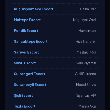
Küçükçekmece Escort
Halkalı VIP
Maltepe Escort
Küçükyalı Otel
Pendik Escort
Havalimanı
Sancaktepe Escort
Hızlı Transfer
Sarıyer Escort
Maslak 1453
Silivri Escort
Sahil Ziyareti
Sultangazi Escort
Gizli Buluşma
Sultanbeyli Escort
Model Servis
Şişli Escort
Nişantaşı VIP
Tuzla Escort
Marina Aksı