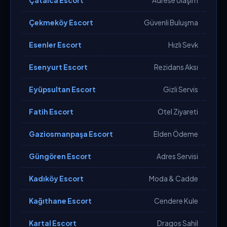
Çatalca Escort
Adrese Ulaşım
Çekmeköy Escort
Güvenli Buluşma
Esenler Escort
Hızlı Sevk
Esenyurt Escort
Rezidans Aksı
Eyüpsultan Escort
Gizli Servis
Fatih Escort
Otel Ziyareti
Gaziosmanpaşa Escort
Elden Ödeme
Güngören Escort
Adres Servisi
Kadıköy Escort
Moda & Cadde
Kağıthane Escort
Cendere Kule
Kartal Escort
Dragos Sahil