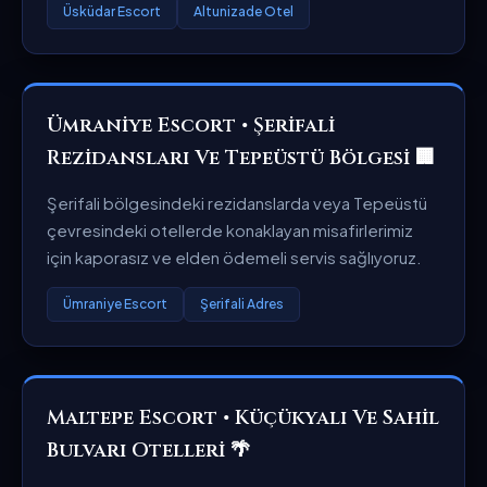
Üsküdar Escort
Altunizade Otel
Ümraniye Escort • Şerifali
Rezidansları Ve Tepeüstü Bölgesi 🏢
Şerifali bölgesindeki rezidanslarda veya Tepeüstü
çevresindeki otellerde konaklayan misafirlerimiz
için kaporasız ve elden ödemeli servis sağlıyoruz.
Ümraniye Escort
Şerifali Adres
Maltepe Escort • Küçükyalı Ve Sahil
Bulvarı Otelleri 🌴