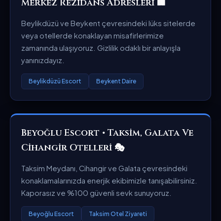
Merkez Rezidans Adresleri 🏢
Beylikdüzü ve Beykent çevresindeki lüks sitelerde
veya otellerde konaklayan misafirlerimize
zamanında ulaşıyoruz. Gizlilik odaklı bir anlayışla
yanınızdayız.
Beylikdüzü Escort
Beykent Daire
Beyoğlu Escort • Taksim, Galata Ve
Cihangir Otelleri 🎭
Taksim Meydanı, Cihangir ve Galata çevresindeki
konaklamalarınızda enerjik ekibimizle tanışabilirsiniz.
Kaporasız ve %100 güvenli sevk sunuyoruz.
Beyoğlu Escort
Taksim Otel Ziyareti