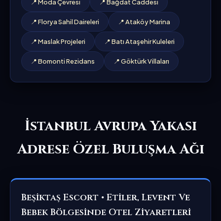
📍 Moda Çevresi
📍 Bağdat Caddesi
📍 Florya Sahil Daireleri
📍 Ataköy Marina
📍 Maslak Projeleri
📍 Batı Ataşehir Kuleleri
📍 Bomonti Rezidans
📍 Göktürk Villaları
İstanbul Avrupa Yakası
Adrese Özel Buluşma Ağı
Beşiktaş Escort • Etiler, Levent Ve
Bebek Bölgesinde Otel Ziyaretleri