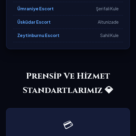
Ümraniye Escort
Şerifali Kule
Üsküdar Escort
Altunizade
Zeytinburnu Escort
Sahil Kule
Prensip Ve Hizmet
Standartlarımız 💎
💳