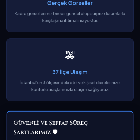
Gerçek Görseller
Kadro görsellerimiz birebir güncel olup sürpriz durumlarla
karşılaşma ihtimaliniz yoktur.
🚕
37 İlçe Ulaşım
İstanbul'un 37 ilçesindeki otel ve kişisel dairelerinize
konforlu araçlarımızla ulaşım sağlıyoruz.
Güvenli Ve Şeffaf Süreç
Şartlarımız 🛡️