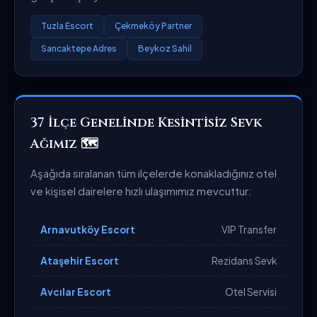
Tuzla Escort
Çekmeköy Partner
Sancaktepe Adres
Beykoz Sahil
37 İlçe Genelinde Kesintisiz Sevk
Ağımız 🗺️
Aşağıda sıralanan tüm ilçelerde konakladığınız otel
ve kişisel dairelere hızlı ulaşımımız mevcuttur:
Arnavutköy Escort
VIP Transfer
Ataşehir Escort
Rezidans Sevk
Avcılar Escort
Otel Servisi