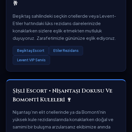
🥂
Beşiktaş sahilindeki seçkin otellerde veya Levent-
Etiler hattındaki lüks rezidans dairelerinizde
konaklarken sizlere eşlik etmekten mutluluk
duyuyoruz. Zarafetimizle gününüze eşlik ediyoruz.
Beşiktaş Escort
Etiler Rezidans
Levent VIP Servis
Şişli Escort • Nişantaşı Dokusu Ve
Bomonti Kuleleri 🍷
Nişantaşı’nın elit otellerinde ya da Bomonti'nin
yüksek kule rezidanslarında konaklarken doğal ve
samimi bir buluşma arzularsanız ekibimize anında