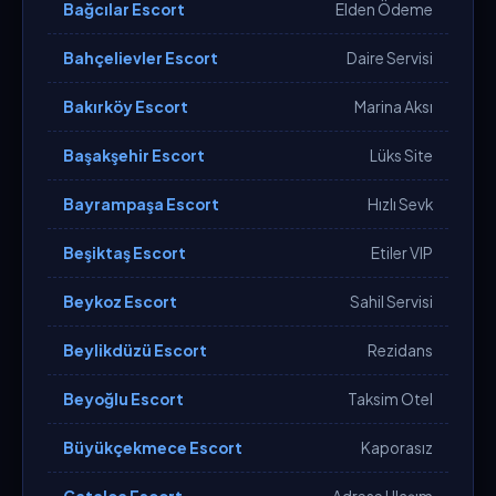
Bağcılar Escort
Elden Ödeme
Bahçelievler Escort
Daire Servisi
Bakırköy Escort
Marina Aksı
Başakşehir Escort
Lüks Site
Bayrampaşa Escort
Hızlı Sevk
Beşiktaş Escort
Etiler VIP
Beykoz Escort
Sahil Servisi
Beylikdüzü Escort
Rezidans
Beyoğlu Escort
Taksim Otel
Büyükçekmece Escort
Kaporasız