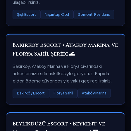
ulaşabilirsiniz.
Şişli Escort
Nişantaşı Otel
Bomonti Rezidans
Bakırköy Escort • Ataköy Marina Ve
Florya Sahil Şeridi 🌊
Bakırköy, Ataköy Marina ve Florya civarındaki
adreslerinize sıfır risk ilkesiyle geliyoruz. Kapıda
elden ödeme güvencesiyle vakit geçirebilirsiniz.
Bakırköy Escort
Florya Sahil
Ataköy Marina
Beylikdüzü Escort • Beykent Ve