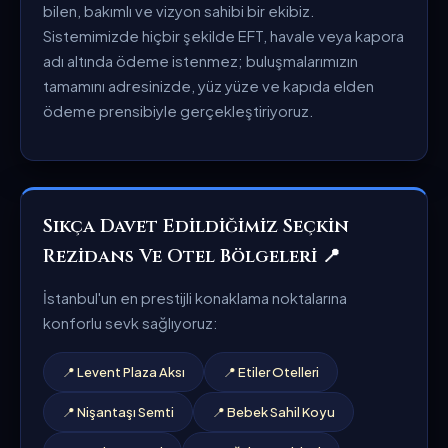
bilen, bakımlı ve vizyon sahibi bir ekibiz.
Sistemimizde hiçbir şekilde EFT, havale veya kapora
adı altında ödeme istenmez; buluşmalarımızın
tamamını adresinizde, yüz yüze ve kapıda elden
ödeme prensibiyle gerçekleştiriyoruz.
Sıkça Davet Edildiğimiz Seçkin
Rezidans Ve Otel Bölgeleri 📍
İstanbul'un en prestijli konaklama noktalarına
konforlu sevk sağlıyoruz:
📍 Levent Plaza Aksı
📍 Etiler Otelleri
📍 Nişantaşı Semti
📍 Bebek Sahil Koyu