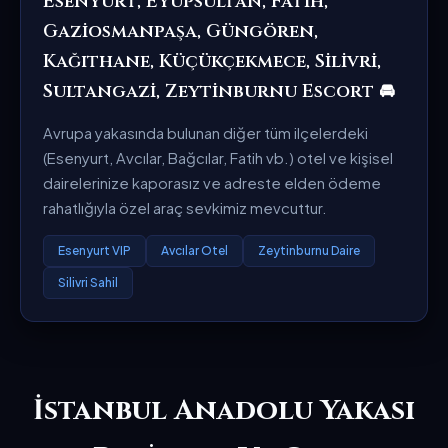
Esenyurt, Eyüpsultan, Fatih,
Gaziosmanpaşa, Güngören,
Kağıthane, Küçükçekmece, Silivri,
Sultangazi, Zeytinburnu Escort 🚘
Avrupa yakasında bulunan diğer tüm ilçelerdeki
(Esenyurt, Avcılar, Bağcılar, Fatih vb.) otel ve kişisel
dairelerinize kaporasız ve adreste elden ödeme
rahatlığıyla özel araç sevkimiz mevcuttur.
Esenyurt VIP
Avcılar Otel
Zeytinburnu Daire
Silivri Sahil
İstanbul Anadolu Yakası