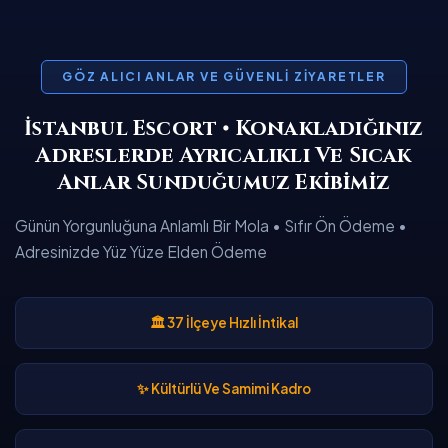
GÖZ ALICI ANLAR VE GÜVENLI ZIYARETLER
İstanbul Escort • Konakladığınız
Adreslerde Ayrıcalıklı Ve Sıcak
Anlar Sunduğumuz Ekibimiz
Günün Yorgunluğuna Anlamlı Bir Mola • Sıfır Ön Ödeme •
Adresinizde Yüz Yüze Elden Ödeme
🏛️ 37 İlçeye Hızlı İntikal
✨ Kültürlü Ve Samimi Kadro